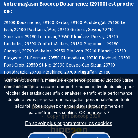
Votre magasin Biocoop Douarnenez (29100) est proche
de :
29100 Douarnenez, 29100 Kerlaz, 29100 Pouldergat, 29100 Le
Juch, 29100 Poullan s/Mer, 29710 Guiler s/Goyen, 29710
Gourlizon, 29180 Locronan, 29550 Plonévez-Porzay, 29710
Landudec, 29790 Confort-Meilars, 29180 Plogonnec, 29180
Guengat, 29790 Mahalon, 29550 Ploéven, 29710 Plonéis, 29710
Plogastel-St-Germain, 29550 Plomodiern, 29710 Plozévet, 29790
Pont-Croix, 29550 St-Nic, 29790 Beuzec-Cap-Sizun, 29710
Pouldreuzic, 29780 Plouhinec, 29700 Pluguffan, 29180
Quéménéven, 29710 Peumérit, 29150 Cast, 29560 Telgruc s/Mer,
Afin de vous offrir la meilleure expérience possible, Biocoop utilise
29770 Audierne
des cookies : pour assurer une performance optimale du site, pour
récolter des statistiques afin d'analyser le trafic et la performance
du site et vous proposer une navigation personnalisée en toute
sécurité. Vous pouvez changer d'avis à tout moment en
Biocoop.fr
Le réseau Biocoop
paramétrant vos cookies. OK pour vous ?
Copyright Biocoop 2026
En savoir plus et paramétrer les cookies