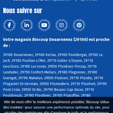
Nous suivre sur
Votre magasin Biocoop Douarnenez (29100) est proche
de :
29100 Douarnenez, 29100 Kerlaz, 29100 Pouldergat, 29100 Le
Juch, 29100 Poullan s/Mer, 29710 Guiler s/Goyen, 29710
Gourlizon, 29180 Locronan, 29550 Plonévez-Porzay, 29710
Landudec, 29790 Confort-Meilars, 29180 Plogonnec, 29180
Guengat, 29790 Mahalon, 29550 Ploéven, 29710 Plonéis, 29710
Plogastel-St-Germain, 29550 Plomodiern, 29710 Plozévet, 29790
Pont-Croix, 29550 St-Nic, 29790 Beuzec-Cap-Sizun, 29710
Pouldreuzic, 29780 Plouhinec, 29700 Pluguffan, 29180
Quéménéven, 29710 Peumérit, 29150 Cast, 29560 Telgruc s/Mer,
Afin de vous offrir la meilleure expérience possible, Biocoop utilise
29770 Audierne
des cookies : pour assurer une performance optimale du site, pour
récolter des statistiques afin d'analyser le trafic et la performance