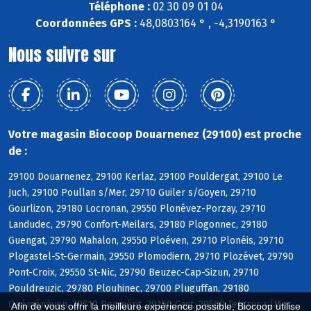
Téléphone :
02 30 09 01 04
Coordonnées GPS :
48,0803164 ° , -4,3190163 °
Nous suivre sur
Votre magasin Biocoop Douarnenez (29100) est proche
de :
29100 Douarnenez, 29100 Kerlaz, 29100 Pouldergat, 29100 Le
Juch, 29100 Poullan s/Mer, 29710 Guiler s/Goyen, 29710
Gourlizon, 29180 Locronan, 29550 Plonévez-Porzay, 29710
Landudec, 29790 Confort-Meilars, 29180 Plogonnec, 29180
Guengat, 29790 Mahalon, 29550 Ploéven, 29710 Plonéis, 29710
Plogastel-St-Germain, 29550 Plomodiern, 29710 Plozévet, 29790
Pont-Croix, 29550 St-Nic, 29790 Beuzec-Cap-Sizun, 29710
Pouldreuzic, 29780 Plouhinec, 29700 Pluguffan, 29180
Quéménéven, 29710 Peumérit, 29150 Cast, 29560 Telgruc s/Mer,
Afin de vous offrir la meilleure expérience possible, Biocoop utilise