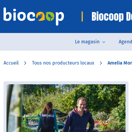
Biocoop 
Le magasin
Agen
Accueil
Tous nos producteurs locaux
Amelia Mo