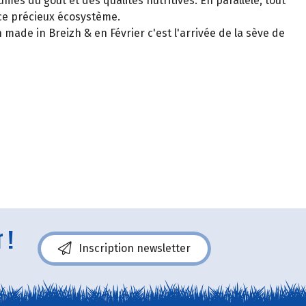
umes du goût et des qualités nutritives. En parallèle, tout
 ce précieux écosystème.
n made in Breizh & en Février c'est l'arrivée de la sève de
 !
Inscription newsletter