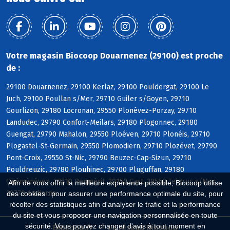
Votre magasin Biocoop Douarnenez (29100) est proche
de :
29100 Douarnenez, 29100 Kerlaz, 29100 Pouldergat, 29100 Le
Juch, 29100 Poullan s/Mer, 29710 Guiler s/Goyen, 29710
Gourlizon, 29180 Locronan, 29550 Plonévez-Porzay, 29710
Landudec, 29790 Confort-Meilars, 29180 Plogonnec, 29180
Guengat, 29790 Mahalon, 29550 Ploéven, 29710 Plonéis, 29710
Plogastel-St-Germain, 29550 Plomodiern, 29710 Plozévet, 29790
Pont-Croix, 29550 St-Nic, 29790 Beuzec-Cap-Sizun, 29710
Pouldreuzic, 29780 Plouhinec, 29700 Pluguffan, 29180
Quéménéven, 29710 Peumérit, 29150 Cast, 29560 Telgruc s/Mer,
Afin de vous offrir la meilleure expérience possible, Biocoop utilise
29770 Audierne
des cookies : pour assurer une performance optimale du site, pour
récolter des statistiques afin d'analyser le trafic et la performance
du site et vous proposer une navigation personnalisée en toute
sécurité. Vous pouvez changer d'avis à tout moment en
Biocoop.fr
Le réseau Biocoop