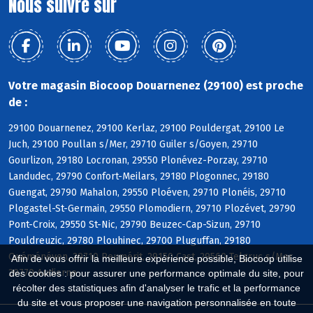
Nous suivre sur
Votre magasin Biocoop Douarnenez (29100) est proche
de :
29100 Douarnenez, 29100 Kerlaz, 29100 Pouldergat, 29100 Le
Juch, 29100 Poullan s/Mer, 29710 Guiler s/Goyen, 29710
Gourlizon, 29180 Locronan, 29550 Plonévez-Porzay, 29710
Landudec, 29790 Confort-Meilars, 29180 Plogonnec, 29180
Guengat, 29790 Mahalon, 29550 Ploéven, 29710 Plonéis, 29710
Plogastel-St-Germain, 29550 Plomodiern, 29710 Plozévet, 29790
Pont-Croix, 29550 St-Nic, 29790 Beuzec-Cap-Sizun, 29710
Pouldreuzic, 29780 Plouhinec, 29700 Pluguffan, 29180
Quéménéven, 29710 Peumérit, 29150 Cast, 29560 Telgruc s/Mer,
Afin de vous offrir la meilleure expérience possible, Biocoop utilise
29770 Audierne
des cookies : pour assurer une performance optimale du site, pour
récolter des statistiques afin d'analyser le trafic et la performance
du site et vous proposer une navigation personnalisée en toute