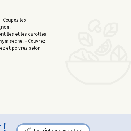
 - Coupez les
gnon.
ntilles et les carottes
 thym séché. - Couvrez
lez et poivrez selon
 !
Inscription newsletter