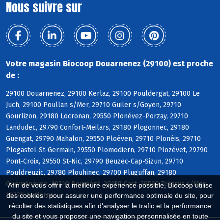
Nous suivre sur
Votre magasin Biocoop Douarnenez (29100) est proche
de :
29100 Douarnenez, 29100 Kerlaz, 29100 Pouldergat, 29100 Le
Juch, 29100 Poullan s/Mer, 29710 Guiler s/Goyen, 29710
Gourlizon, 29180 Locronan, 29550 Plonévez-Porzay, 29710
Landudec, 29790 Confort-Meilars, 29180 Plogonnec, 29180
Guengat, 29790 Mahalon, 29550 Ploéven, 29710 Plonéis, 29710
Plogastel-St-Germain, 29550 Plomodiern, 29710 Plozévet, 29790
Pont-Croix, 29550 St-Nic, 29790 Beuzec-Cap-Sizun, 29710
Pouldreuzic, 29780 Plouhinec, 29700 Pluguffan, 29180
Quéménéven, 29710 Peumérit, 29150 Cast, 29560 Telgruc s/Mer,
Afin de vous offrir la meilleure expérience possible, Biocoop utilise
29770 Audierne
des cookies : pour assurer une performance optimale du site, pour
récolter des statistiques afin d'analyser le trafic et la performance
du site et vous proposer une navigation personnalisée en toute