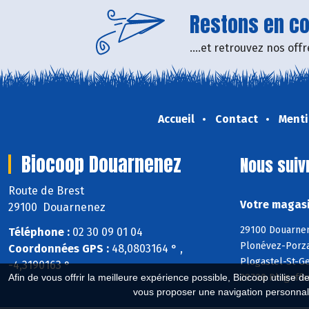
Restons en con
....et retrouvez nos of
Accueil
Contact
Menti
Biocoop Douarnenez
Nous suiv
Route de Brest
Votre magasi
29100 Douarnenez
29100 Douarnen
Téléphone :
02 30 09 01 04
Plonévez-Porza
Coordonnées GPS :
48,0803164 ° ,
Plogastel-St-Ge
-4,3190163 °
29700 Pluguffa
Afin de vous offrir la meilleure expérience possible, Biocoop utilise d
vous proposer une navigation personnal