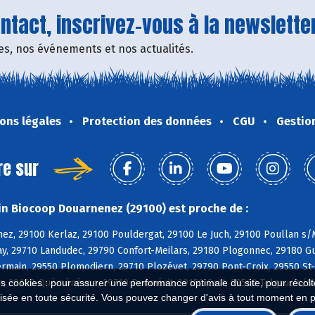
tact, inscrivez-vous à la newsletter
fres, nos événements et nos actualités.
ons légales
Protection des données
CGU
Gestio
re sur
n Biocoop Douarnenez (29100) est proche de :
ez, 29100 Kerlaz, 29100 Pouldergat, 29100 Le Juch, 29100 Poullan s/M
y, 29710 Landudec, 29790 Confort-Meilars, 29180 Plogonnec, 29180 Gu
rmain, 29550 Plomodiern, 29710 Plozévet, 29790 Pont-Croix, 29550 St
n, 29180 Quéménéven, 29710 Peumérit, 29150 Cast, 29560 Telgruc s/M
es cookies : pour assurer une performance optimale du site, pour récolter
isée en toute sécurité. Vous pouvez changer d'avis à tout moment en 