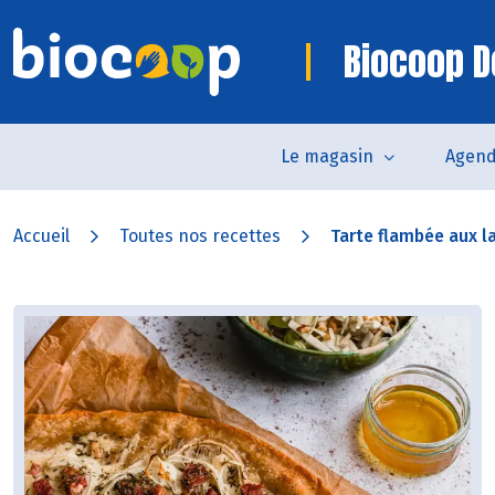
Biocoop 
Le magasin
Agen
Accueil
Toutes nos recettes
Tarte flambée aux l