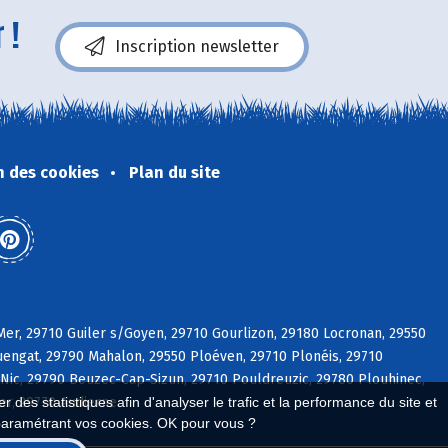
 !
Inscription newsletter
n des cookies
Plan du site
er, 29710 Guiler s/Goyen, 29710 Gourlizon, 29180 Locronan, 29550
engat, 29790 Mahalon, 29550 Ploéven, 29710 Plonéis, 29710
-Nic, 29790 Beuzec-Cap-Sizun, 29710 Pouldreuzic, 29780 Plouhinec,
er, 29770 Audierne
 des statistiques afin d'analyser le trafic et la performance du site et
paramétrant vos cookies. OK pour vous ?