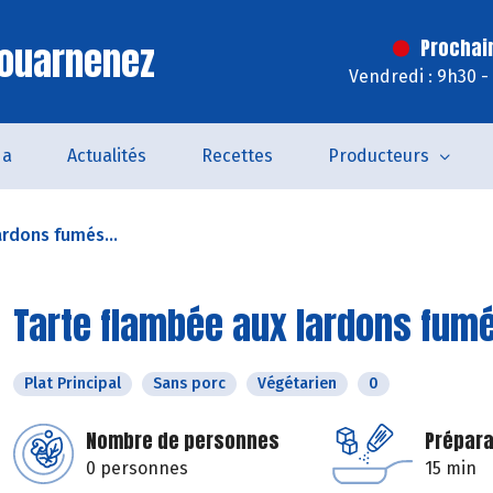
Douarnenez
Prochai
Vendredi : 9h30 -
da
Actualités
Recettes
Producteurs
ardons fumés...
Tarte flambée aux lardons fumé
Plat Principal
Sans porc
Végétarien
0
Nombre de personnes
Prépara
0 personnes
15 min