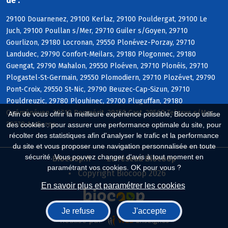
de :
29100 Douarnenez, 29100 Kerlaz, 29100 Pouldergat, 29100 Le
Juch, 29100 Poullan s/Mer, 29710 Guiler s/Goyen, 29710
Gourlizon, 29180 Locronan, 29550 Plonévez-Porzay, 29710
Landudec, 29790 Confort-Meilars, 29180 Plogonnec, 29180
Guengat, 29790 Mahalon, 29550 Ploéven, 29710 Plonéis, 29710
Plogastel-St-Germain, 29550 Plomodiern, 29710 Plozévet, 29790
Pont-Croix, 29550 St-Nic, 29790 Beuzec-Cap-Sizun, 29710
Pouldreuzic, 29780 Plouhinec, 29700 Pluguffan, 29180
Quéménéven, 29710 Peumérit, 29150 Cast, 29560 Telgruc s/Mer,
Afin de vous offrir la meilleure expérience possible, Biocoop utilise
29770 Audierne
des cookies : pour assurer une performance optimale du site, pour
récolter des statistiques afin d'analyser le trafic et la performance
du site et vous proposer une navigation personnalisée en toute
sécurité. Vous pouvez changer d'avis à tout moment en
Biocoop.fr
Le réseau Biocoop
paramétrant vos cookies. OK pour vous ?
Copyright Biocoop 2026
En savoir plus et paramétrer les cookies
Je refuse
J'accepte
Réalisé par