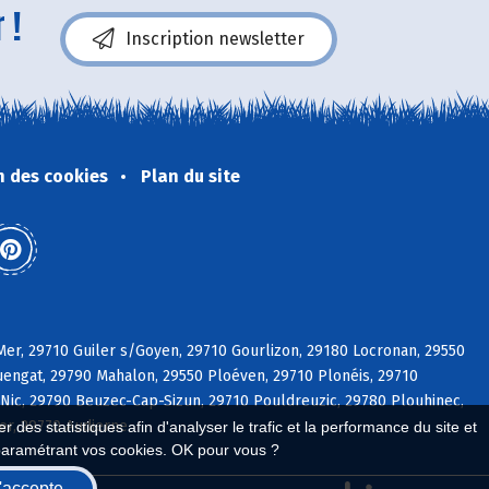
 !
Inscription newsletter
n des cookies
Plan du site
er, 29710 Guiler s/Goyen, 29710 Gourlizon, 29180 Locronan, 29550
engat, 29790 Mahalon, 29550 Ploéven, 29710 Plonéis, 29710
-Nic, 29790 Beuzec-Cap-Sizun, 29710 Pouldreuzic, 29780 Plouhinec,
er, 29770 Audierne
 des statistiques afin d'analyser le trafic et la performance du site et
paramétrant vos cookies. OK pour vous ?
'accepte