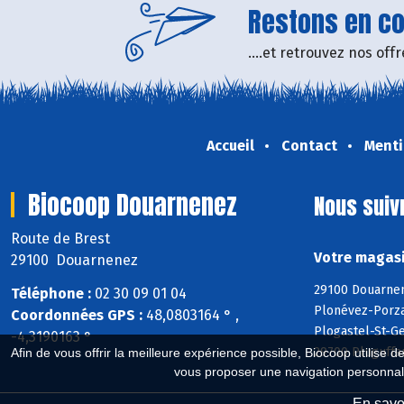
Restons en con
....et retrouvez nos of
Accueil
Contact
Menti
Biocoop Douarnenez
Nous suiv
Route de Brest
Votre magasi
29100 Douarnenez
29100 Douarnen
Téléphone :
02 30 09 01 04
Plonévez-Porza
Coordonnées GPS :
48,0803164 ° ,
Plogastel-St-Ge
-4,3190163 °
29700 Pluguffa
Afin de vous offrir la meilleure expérience possible, Biocoop utilise d
vous proposer une navigation personnal
En savoi