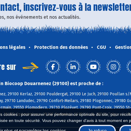
tact, inscrivez-vous à la newsletter
fres, nos événements et nos actualités.
ons légales
Protection des données
CGU
Gestio
re sur
n Biocoop Douarnenez (29100) est proche de :
ez, 29100 Kerlaz, 29100 Pouldergat, 29100 Le Juch, 29100 Poullan s/M
y, 29710 Landudec, 29790 Confort-Meilars, 29180 Plogonnec, 29180 Gu
rmain, 29550 Plomodiern, 29710 Plozévet, 29790 Pont-Croix, 29550 St
n, 29180 Quéménéven, 29710 Peumérit, 29150 Cast, 29560 Telgruc s/M
es cookies : pour assurer une performance optimale du site, pour récolter
isée en toute sécurité. Vous pouvez changer d'avis à tout moment en 
r plus et paramétrer les cookies
Je refuse
J