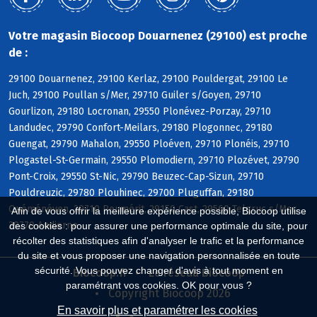
Votre magasin Biocoop Douarnenez (29100) est proche
de :
29100 Douarnenez, 29100 Kerlaz, 29100 Pouldergat, 29100 Le
Juch, 29100 Poullan s/Mer, 29710 Guiler s/Goyen, 29710
Gourlizon, 29180 Locronan, 29550 Plonévez-Porzay, 29710
Landudec, 29790 Confort-Meilars, 29180 Plogonnec, 29180
Guengat, 29790 Mahalon, 29550 Ploéven, 29710 Plonéis, 29710
Plogastel-St-Germain, 29550 Plomodiern, 29710 Plozévet, 29790
Pont-Croix, 29550 St-Nic, 29790 Beuzec-Cap-Sizun, 29710
Pouldreuzic, 29780 Plouhinec, 29700 Pluguffan, 29180
Quéménéven, 29710 Peumérit, 29150 Cast, 29560 Telgruc s/Mer,
Afin de vous offrir la meilleure expérience possible, Biocoop utilise
29770 Audierne
des cookies : pour assurer une performance optimale du site, pour
récolter des statistiques afin d'analyser le trafic et la performance
du site et vous proposer une navigation personnalisée en toute
sécurité. Vous pouvez changer d'avis à tout moment en
Biocoop.fr
Le réseau Biocoop
paramétrant vos cookies. OK pour vous ?
Copyright Biocoop 2026
En savoir plus et paramétrer les cookies