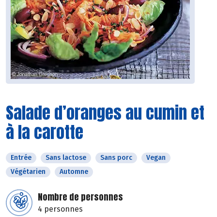
Salade d’oranges au cumin et
à la carotte
Entrée
Sans lactose
Sans porc
Vegan
Végétarien
Automne
Nombre de personnes
4 personnes