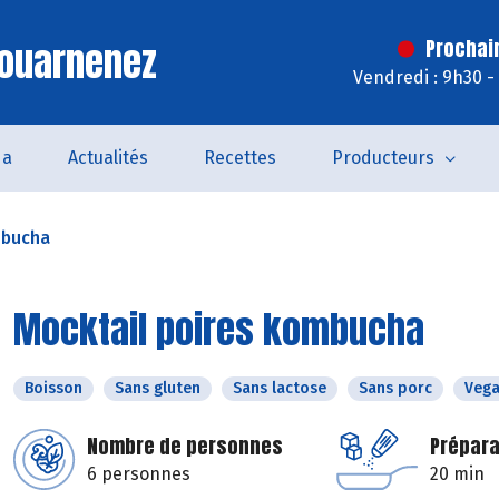
Douarnenez
Prochai
Vendredi : 9h30 -
da
Actualités
Recettes
Producteurs
mbucha
Mocktail poires kombucha
Boisson
Sans gluten
Sans lactose
Sans porc
Veg
Nombre de personnes
Prépara
6 personnes
20 min