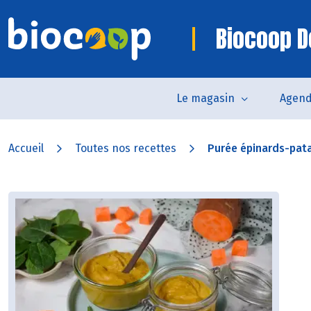
Biocoop 
Le magasin
Agen
Accueil
Toutes nos recettes
Purée épinards-pat