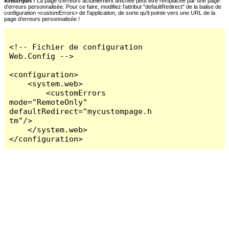
Remarques :
La page d'erreurs actuellement affichée peut être remplacée par une page
d'erreurs personnalisée. Pour ce faire, modifiez l'attribut "defaultRedirect" de la balise de
configuration <customErrors> de l'application, de sorte qu'il pointe vers une URL de la
page d'erreurs personnalisée !
<!-- Fichier de configuration 
Web.Config -->

<configuration>

    <system.web>

        <customErrors 
mode="RemoteOnly" 
defaultRedirect="mycustompage.h
tm"/>

    </system.web>

</configuration>