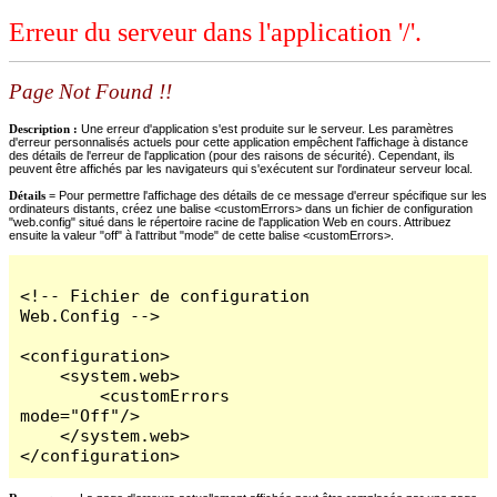
Erreur du serveur dans l'application '/'.
Page Not Found !!
Description :
Une erreur d'application s'est produite sur le serveur. Les paramètres
d'erreur personnalisés actuels pour cette application empêchent l'affichage à distance
des détails de l'erreur de l'application (pour des raisons de sécurité). Cependant, ils
peuvent être affichés par les navigateurs qui s'exécutent sur l'ordinateur serveur local.
Détails =
Pour permettre l'affichage des détails de ce message d'erreur spécifique sur les
ordinateurs distants, créez une balise <customErrors> dans un fichier de configuration
"web.config" situé dans le répertoire racine de l'application Web en cours. Attribuez
ensuite la valeur "off" à l'attribut "mode" de cette balise <customErrors>.
<!-- Fichier de configuration 
Web.Config -->

<configuration>

    <system.web>

        <customErrors 
mode="Off"/>

    </system.web>

</configuration>