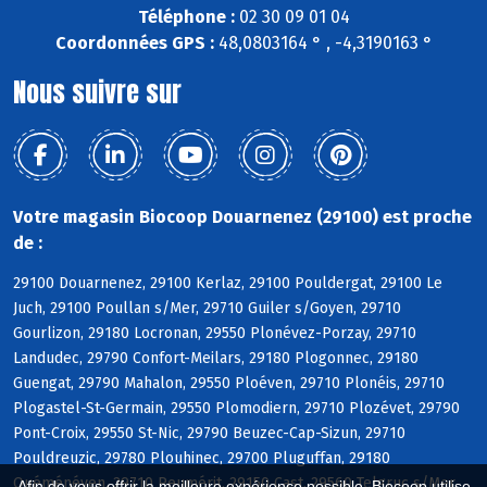
Téléphone :
02 30 09 01 04
Coordonnées GPS :
48,0803164 ° , -4,3190163 °
Nous suivre sur
Votre magasin Biocoop Douarnenez (29100) est proche
de :
29100 Douarnenez, 29100 Kerlaz, 29100 Pouldergat, 29100 Le
Juch, 29100 Poullan s/Mer, 29710 Guiler s/Goyen, 29710
Gourlizon, 29180 Locronan, 29550 Plonévez-Porzay, 29710
Landudec, 29790 Confort-Meilars, 29180 Plogonnec, 29180
Guengat, 29790 Mahalon, 29550 Ploéven, 29710 Plonéis, 29710
Plogastel-St-Germain, 29550 Plomodiern, 29710 Plozévet, 29790
Pont-Croix, 29550 St-Nic, 29790 Beuzec-Cap-Sizun, 29710
Pouldreuzic, 29780 Plouhinec, 29700 Pluguffan, 29180
Quéménéven, 29710 Peumérit, 29150 Cast, 29560 Telgruc s/Mer,
Afin de vous offrir la meilleure expérience possible, Biocoop utilise