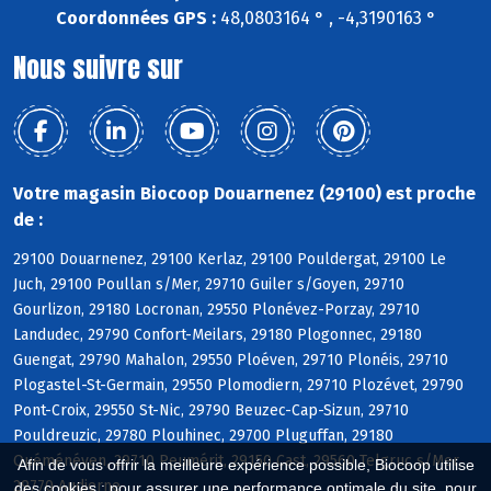
Coordonnées GPS :
48,0803164 ° , -4,3190163 °
Nous suivre sur
Votre magasin Biocoop Douarnenez (29100) est proche
de :
29100 Douarnenez, 29100 Kerlaz, 29100 Pouldergat, 29100 Le
Juch, 29100 Poullan s/Mer, 29710 Guiler s/Goyen, 29710
Gourlizon, 29180 Locronan, 29550 Plonévez-Porzay, 29710
Landudec, 29790 Confort-Meilars, 29180 Plogonnec, 29180
Guengat, 29790 Mahalon, 29550 Ploéven, 29710 Plonéis, 29710
Plogastel-St-Germain, 29550 Plomodiern, 29710 Plozévet, 29790
Pont-Croix, 29550 St-Nic, 29790 Beuzec-Cap-Sizun, 29710
Pouldreuzic, 29780 Plouhinec, 29700 Pluguffan, 29180
Quéménéven, 29710 Peumérit, 29150 Cast, 29560 Telgruc s/Mer,
Afin de vous offrir la meilleure expérience possible, Biocoop utilise
29770 Audierne
des cookies : pour assurer une performance optimale du site, pour