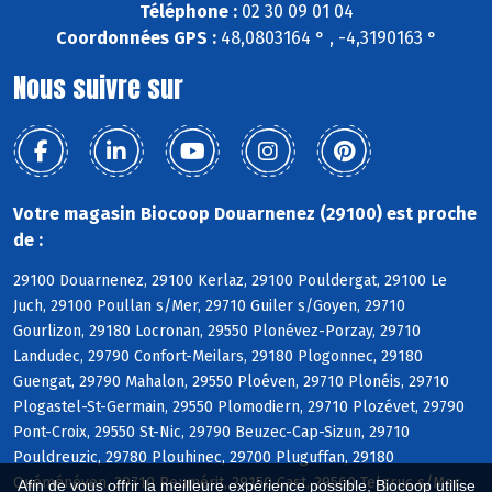
Téléphone :
02 30 09 01 04
Coordonnées GPS :
48,0803164 ° , -4,3190163 °
Nous suivre sur
Votre magasin Biocoop Douarnenez (29100) est proche
de :
29100 Douarnenez, 29100 Kerlaz, 29100 Pouldergat, 29100 Le
Juch, 29100 Poullan s/Mer, 29710 Guiler s/Goyen, 29710
Gourlizon, 29180 Locronan, 29550 Plonévez-Porzay, 29710
Landudec, 29790 Confort-Meilars, 29180 Plogonnec, 29180
Guengat, 29790 Mahalon, 29550 Ploéven, 29710 Plonéis, 29710
Plogastel-St-Germain, 29550 Plomodiern, 29710 Plozévet, 29790
Pont-Croix, 29550 St-Nic, 29790 Beuzec-Cap-Sizun, 29710
Pouldreuzic, 29780 Plouhinec, 29700 Pluguffan, 29180
Quéménéven, 29710 Peumérit, 29150 Cast, 29560 Telgruc s/Mer,
Afin de vous offrir la meilleure expérience possible, Biocoop utilise