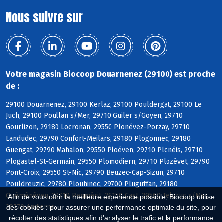
Nous suivre sur
Votre magasin Biocoop Douarnenez (29100) est proche
de :
29100 Douarnenez, 29100 Kerlaz, 29100 Pouldergat, 29100 Le
Juch, 29100 Poullan s/Mer, 29710 Guiler s/Goyen, 29710
Gourlizon, 29180 Locronan, 29550 Plonévez-Porzay, 29710
Landudec, 29790 Confort-Meilars, 29180 Plogonnec, 29180
Guengat, 29790 Mahalon, 29550 Ploéven, 29710 Plonéis, 29710
Plogastel-St-Germain, 29550 Plomodiern, 29710 Plozévet, 29790
Pont-Croix, 29550 St-Nic, 29790 Beuzec-Cap-Sizun, 29710
Pouldreuzic, 29780 Plouhinec, 29700 Pluguffan, 29180
Quéménéven, 29710 Peumérit, 29150 Cast, 29560 Telgruc s/Mer,
Afin de vous offrir la meilleure expérience possible, Biocoop utilise
29770 Audierne
des cookies : pour assurer une performance optimale du site, pour
récolter des statistiques afin d'analyser le trafic et la performance