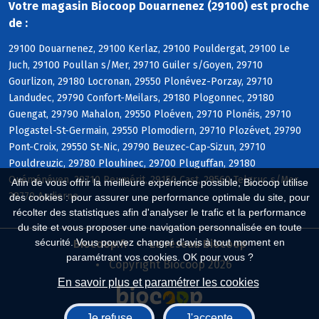
Votre magasin Biocoop Douarnenez (29100) est proche
de :
29100 Douarnenez, 29100 Kerlaz, 29100 Pouldergat, 29100 Le
Juch, 29100 Poullan s/Mer, 29710 Guiler s/Goyen, 29710
Gourlizon, 29180 Locronan, 29550 Plonévez-Porzay, 29710
Landudec, 29790 Confort-Meilars, 29180 Plogonnec, 29180
Guengat, 29790 Mahalon, 29550 Ploéven, 29710 Plonéis, 29710
Plogastel-St-Germain, 29550 Plomodiern, 29710 Plozévet, 29790
Pont-Croix, 29550 St-Nic, 29790 Beuzec-Cap-Sizun, 29710
Pouldreuzic, 29780 Plouhinec, 29700 Pluguffan, 29180
Quéménéven, 29710 Peumérit, 29150 Cast, 29560 Telgruc s/Mer,
Afin de vous offrir la meilleure expérience possible, Biocoop utilise
29770 Audierne
des cookies : pour assurer une performance optimale du site, pour
récolter des statistiques afin d'analyser le trafic et la performance
du site et vous proposer une navigation personnalisée en toute
sécurité. Vous pouvez changer d'avis à tout moment en
Biocoop.fr
Le réseau Biocoop
paramétrant vos cookies. OK pour vous ?
Copyright Biocoop 2026
En savoir plus et paramétrer les cookies
Je refuse
J'accepte