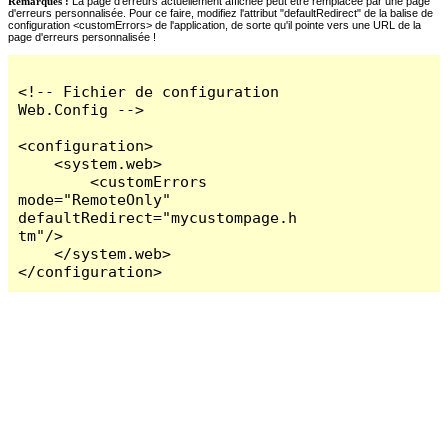
Remarques :
La page d'erreurs actuellement affichée peut être remplacée par une page
d'erreurs personnalisée. Pour ce faire, modifiez l'attribut "defaultRedirect" de la balise de
configuration <customErrors> de l'application, de sorte qu'il pointe vers une URL de la
page d'erreurs personnalisée !
<!-- Fichier de configuration 
Web.Config -->

<configuration>

    <system.web>

        <customErrors 
mode="RemoteOnly" 
defaultRedirect="mycustompage.h
tm"/>

    </system.web>

</configuration>