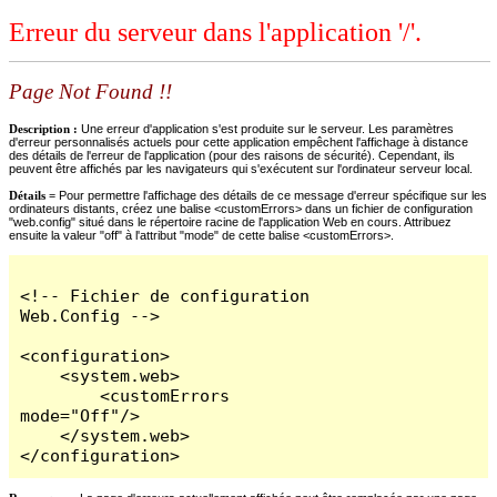
Erreur du serveur dans l'application '/'.
Page Not Found !!
Description :
Une erreur d'application s'est produite sur le serveur. Les paramètres
d'erreur personnalisés actuels pour cette application empêchent l'affichage à distance
des détails de l'erreur de l'application (pour des raisons de sécurité). Cependant, ils
peuvent être affichés par les navigateurs qui s'exécutent sur l'ordinateur serveur local.
Détails =
Pour permettre l'affichage des détails de ce message d'erreur spécifique sur les
ordinateurs distants, créez une balise <customErrors> dans un fichier de configuration
"web.config" situé dans le répertoire racine de l'application Web en cours. Attribuez
ensuite la valeur "off" à l'attribut "mode" de cette balise <customErrors>.
<!-- Fichier de configuration 
Web.Config -->

<configuration>

    <system.web>

        <customErrors 
mode="Off"/>

    </system.web>

</configuration>