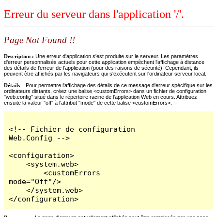
Erreur du serveur dans l'application '/'.
Page Not Found !!
Description :
Une erreur d'application s'est produite sur le serveur. Les paramètres
d'erreur personnalisés actuels pour cette application empêchent l'affichage à distance
des détails de l'erreur de l'application (pour des raisons de sécurité). Cependant, ils
peuvent être affichés par les navigateurs qui s'exécutent sur l'ordinateur serveur local.
Détails =
Pour permettre l'affichage des détails de ce message d'erreur spécifique sur les
ordinateurs distants, créez une balise <customErrors> dans un fichier de configuration
"web.config" situé dans le répertoire racine de l'application Web en cours. Attribuez
ensuite la valeur "off" à l'attribut "mode" de cette balise <customErrors>.
<!-- Fichier de configuration 
Web.Config -->

<configuration>

    <system.web>

        <customErrors 
mode="Off"/>

    </system.web>

</configuration>