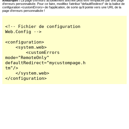
Remarques :
La page d'erreurs actuellement affichée peut être remplacée par une page
d'erreurs personnalisée. Pour ce faire, modifiez l'attribut "defaultRedirect" de la balise de
configuration <customErrors> de l'application, de sorte qu'il pointe vers une URL de la
page d'erreurs personnalisée !
<!-- Fichier de configuration 
Web.Config -->

<configuration>

    <system.web>

        <customErrors 
mode="RemoteOnly" 
defaultRedirect="mycustompage.h
tm"/>

    </system.web>

</configuration>