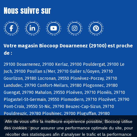
Nous suivre sur
Votre magasin Biocoop Douarnenez (29100) est proche
de :
29100 Douarnenez, 29100 Kerlaz, 29100 Pouldergat, 29100 Le
Juch, 29100 Poullan s/Mer, 29710 Guiler s/Goyen, 29710
Gourlizon, 29180 Locronan, 29550 Plonévez-Porzay, 29710
Landudec, 29790 Confort-Meilars, 29180 Plogonnec, 29180
Guengat, 29790 Mahalon, 29550 Ploéven, 29710 Plonéis, 29710
Plogastel-St-Germain, 29550 Plomodiern, 29710 Plozévet, 29790
Pont-Croix, 29550 St-Nic, 29790 Beuzec-Cap-Sizun, 29710
Pouldreuzic, 29780 Plouhinec, 29700 Pluguffan, 29180
Quéménéven, 29710 Peumérit, 29150 Cast, 29560 Telgruc s/Mer,
Afin de vous offrir la meilleure expérience possible, Biocoop utilise
29770 Audierne
des cookies : pour assurer une performance optimale du site, pour
récolter des statistiques afin d'analyser le trafic et la performance