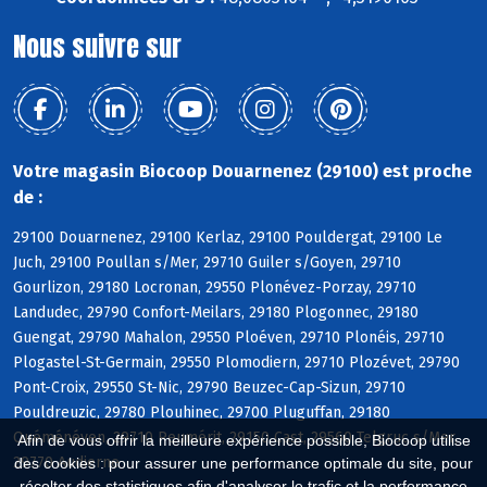
Nous suivre sur
Votre magasin Biocoop Douarnenez (29100) est proche
de :
29100 Douarnenez, 29100 Kerlaz, 29100 Pouldergat, 29100 Le
Juch, 29100 Poullan s/Mer, 29710 Guiler s/Goyen, 29710
Gourlizon, 29180 Locronan, 29550 Plonévez-Porzay, 29710
Landudec, 29790 Confort-Meilars, 29180 Plogonnec, 29180
Guengat, 29790 Mahalon, 29550 Ploéven, 29710 Plonéis, 29710
Plogastel-St-Germain, 29550 Plomodiern, 29710 Plozévet, 29790
Pont-Croix, 29550 St-Nic, 29790 Beuzec-Cap-Sizun, 29710
Pouldreuzic, 29780 Plouhinec, 29700 Pluguffan, 29180
Quéménéven, 29710 Peumérit, 29150 Cast, 29560 Telgruc s/Mer,
Afin de vous offrir la meilleure expérience possible, Biocoop utilise
29770 Audierne
des cookies : pour assurer une performance optimale du site, pour
récolter des statistiques afin d'analyser le trafic et la performance