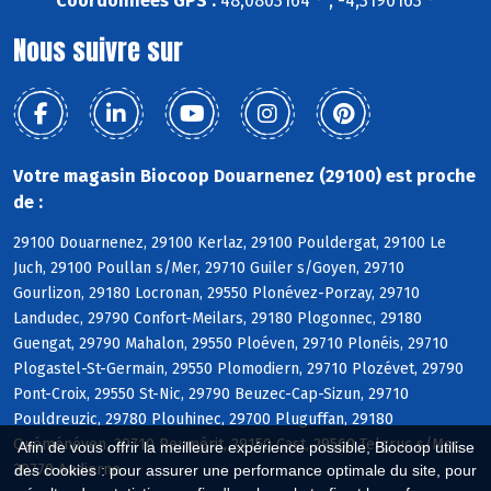
Coordonnées GPS :
48,0803164 ° , -4,3190163 °
Nous suivre sur
Votre magasin Biocoop Douarnenez (29100) est proche
de :
29100 Douarnenez, 29100 Kerlaz, 29100 Pouldergat, 29100 Le
Juch, 29100 Poullan s/Mer, 29710 Guiler s/Goyen, 29710
Gourlizon, 29180 Locronan, 29550 Plonévez-Porzay, 29710
Landudec, 29790 Confort-Meilars, 29180 Plogonnec, 29180
Guengat, 29790 Mahalon, 29550 Ploéven, 29710 Plonéis, 29710
Plogastel-St-Germain, 29550 Plomodiern, 29710 Plozévet, 29790
Pont-Croix, 29550 St-Nic, 29790 Beuzec-Cap-Sizun, 29710
Pouldreuzic, 29780 Plouhinec, 29700 Pluguffan, 29180
Quéménéven, 29710 Peumérit, 29150 Cast, 29560 Telgruc s/Mer,
Afin de vous offrir la meilleure expérience possible, Biocoop utilise
29770 Audierne
des cookies : pour assurer une performance optimale du site, pour