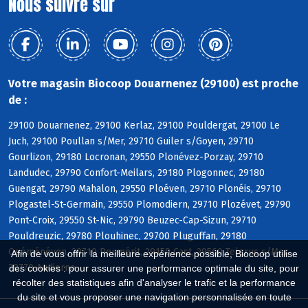
Nous suivre sur
Votre magasin Biocoop Douarnenez (29100) est proche
de :
29100 Douarnenez, 29100 Kerlaz, 29100 Pouldergat, 29100 Le
Juch, 29100 Poullan s/Mer, 29710 Guiler s/Goyen, 29710
Gourlizon, 29180 Locronan, 29550 Plonévez-Porzay, 29710
Landudec, 29790 Confort-Meilars, 29180 Plogonnec, 29180
Guengat, 29790 Mahalon, 29550 Ploéven, 29710 Plonéis, 29710
Plogastel-St-Germain, 29550 Plomodiern, 29710 Plozévet, 29790
Pont-Croix, 29550 St-Nic, 29790 Beuzec-Cap-Sizun, 29710
Pouldreuzic, 29780 Plouhinec, 29700 Pluguffan, 29180
Quéménéven, 29710 Peumérit, 29150 Cast, 29560 Telgruc s/Mer,
Afin de vous offrir la meilleure expérience possible, Biocoop utilise
29770 Audierne
des cookies : pour assurer une performance optimale du site, pour
récolter des statistiques afin d'analyser le trafic et la performance
du site et vous proposer une navigation personnalisée en toute