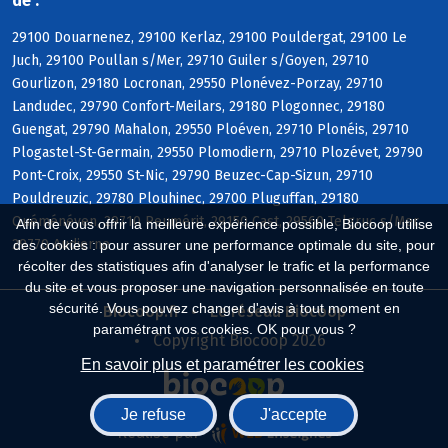
de :
29100 Douarnenez, 29100 Kerlaz, 29100 Pouldergat, 29100 Le
Juch, 29100 Poullan s/Mer, 29710 Guiler s/Goyen, 29710
Gourlizon, 29180 Locronan, 29550 Plonévez-Porzay, 29710
Landudec, 29790 Confort-Meilars, 29180 Plogonnec, 29180
Guengat, 29790 Mahalon, 29550 Ploéven, 29710 Plonéis, 29710
Plogastel-St-Germain, 29550 Plomodiern, 29710 Plozévet, 29790
Pont-Croix, 29550 St-Nic, 29790 Beuzec-Cap-Sizun, 29710
Pouldreuzic, 29780 Plouhinec, 29700 Pluguffan, 29180
Quéménéven, 29710 Peumérit, 29150 Cast, 29560 Telgruc s/Mer,
Afin de vous offrir la meilleure expérience possible, Biocoop utilise
29770 Audierne
des cookies : pour assurer une performance optimale du site, pour
récolter des statistiques afin d'analyser le trafic et la performance
du site et vous proposer une navigation personnalisée en toute
sécurité. Vous pouvez changer d'avis à tout moment en
Biocoop.fr
Le réseau Biocoop
paramétrant vos cookies. OK pour vous ?
Copyright Biocoop 2026
En savoir plus et paramétrer les cookies
Je refuse
J'accepte
Réalisé par