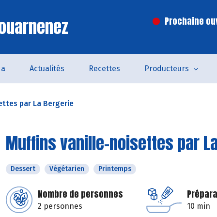
Douarnenez
Prochaine ouv
da
Actualités
Recettes
Producteurs
ettes par La Bergerie
Muffins vanille-noisettes par L
Dessert
Végétarien
Printemps
Nombre de personnes
Prépara
2 personnes
10 min