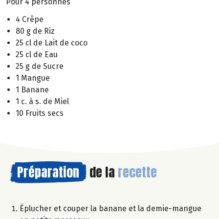
Pour 4 personnes
4 Crêpe
80 g de Riz
25 cl de Lait de coco
25 cl de Eau
25 g de Sucre
1 Mangue
1 Banane
1 c. à s. de Miel
10 Fruits secs
Préparation
de la
recette
Éplucher et couper la banane et la demie-mangue