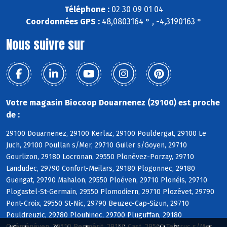
Téléphone :
02 30 09 01 04
Coordonnées GPS :
48,0803164 ° , -4,3190163 °
Nous suivre sur
Votre magasin Biocoop Douarnenez (29100) est proche
de :
29100 Douarnenez, 29100 Kerlaz, 29100 Pouldergat, 29100 Le
Juch, 29100 Poullan s/Mer, 29710 Guiler s/Goyen, 29710
Gourlizon, 29180 Locronan, 29550 Plonévez-Porzay, 29710
Landudec, 29790 Confort-Meilars, 29180 Plogonnec, 29180
Guengat, 29790 Mahalon, 29550 Ploéven, 29710 Plonéis, 29710
Plogastel-St-Germain, 29550 Plomodiern, 29710 Plozévet, 29790
Pont-Croix, 29550 St-Nic, 29790 Beuzec-Cap-Sizun, 29710
Pouldreuzic, 29780 Plouhinec, 29700 Pluguffan, 29180
Quéménéven, 29710 Peumérit, 29150 Cast, 29560 Telgruc s/Mer,