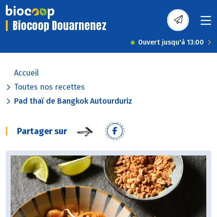
Biocoop Douarnenez
Ouvert jusqu'à 13:00
Accueil
Toutes nos recettes
Pad thaï de Bangkok Autourduriz
Partager sur