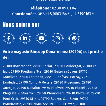
Téléphone :
02 30 09 01 04
Coordonnées GPS :
48,0803164 ° , -4,3190163 °
Nous suivre sur
Votre magasin Biocoop Douarnenez (29100) est proche
de :
29100 Douarnenez, 29100 Kerlaz, 29100 Pouldergat, 29100 Le
Juch, 29100 Poullan s/Mer, 29710 Guiler s/Goyen, 29710
Gourlizon, 29180 Locronan, 29550 Plonévez-Porzay, 29710
Landudec, 29790 Confort-Meilars, 29180 Plogonnec, 29180
Guengat, 29790 Mahalon, 29550 Ploéven, 29710 Plonéis, 29710
Plogastel-St-Germain, 29550 Plomodiern, 29710 Plozévet, 29790
Pont-Croix, 29550 St-Nic, 29790 Beuzec-Cap-Sizun, 29710
Pouldreuzic, 29780 Plouhinec, 29700 Pluguffan, 29180