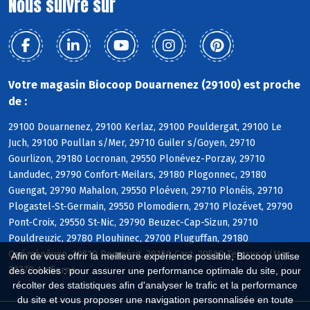
Nous suivre sur
Votre magasin Biocoop Douarnenez (29100) est proche
de :
29100 Douarnenez, 29100 Kerlaz, 29100 Pouldergat, 29100 Le
Juch, 29100 Poullan s/Mer, 29710 Guiler s/Goyen, 29710
Gourlizon, 29180 Locronan, 29550 Plonévez-Porzay, 29710
Landudec, 29790 Confort-Meilars, 29180 Plogonnec, 29180
Guengat, 29790 Mahalon, 29550 Ploéven, 29710 Plonéis, 29710
Plogastel-St-Germain, 29550 Plomodiern, 29710 Plozévet, 29790
Pont-Croix, 29550 St-Nic, 29790 Beuzec-Cap-Sizun, 29710
Pouldreuzic, 29780 Plouhinec, 29700 Pluguffan, 29180
Quéménéven, 29710 Peumérit, 29150 Cast, 29560 Telgruc s/Mer,
Afin de vous offrir la meilleure expérience possible, Biocoop utilise
29770 Audierne
des cookies : pour assurer une performance optimale du site, pour
récolter des statistiques afin d'analyser le trafic et la performance
du site et vous proposer une navigation personnalisée en toute