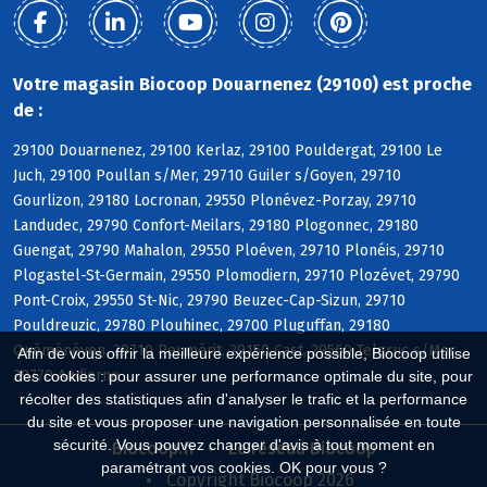
Votre magasin Biocoop Douarnenez (29100) est proche
de :
29100 Douarnenez, 29100 Kerlaz, 29100 Pouldergat, 29100 Le
Juch, 29100 Poullan s/Mer, 29710 Guiler s/Goyen, 29710
Gourlizon, 29180 Locronan, 29550 Plonévez-Porzay, 29710
Landudec, 29790 Confort-Meilars, 29180 Plogonnec, 29180
Guengat, 29790 Mahalon, 29550 Ploéven, 29710 Plonéis, 29710
Plogastel-St-Germain, 29550 Plomodiern, 29710 Plozévet, 29790
Pont-Croix, 29550 St-Nic, 29790 Beuzec-Cap-Sizun, 29710
Pouldreuzic, 29780 Plouhinec, 29700 Pluguffan, 29180
Quéménéven, 29710 Peumérit, 29150 Cast, 29560 Telgruc s/Mer,
Afin de vous offrir la meilleure expérience possible, Biocoop utilise
29770 Audierne
des cookies : pour assurer une performance optimale du site, pour
récolter des statistiques afin d'analyser le trafic et la performance
du site et vous proposer une navigation personnalisée en toute
sécurité. Vous pouvez changer d'avis à tout moment en
Biocoop.fr
Le réseau Biocoop
paramétrant vos cookies. OK pour vous ?
Copyright Biocoop 2026