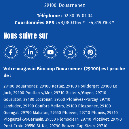
29100 Douarnenez
Téléphone :
02 30 09 01 04
Coordonnées GPS :
48,0803164 ° , -4,3190163 °
Nous suivre sur
Votre magasin Biocoop Douarnenez (29100) est proche
de :
29100 Douarnenez, 29100 Kerlaz, 29100 Pouldergat, 29100 Le
Juch, 29100 Poullan s/Mer, 29710 Guiler s/Goyen, 29710
Gourlizon, 29180 Locronan, 29550 Plonévez-Porzay, 29710
Landudec, 29790 Confort-Meilars, 29180 Plogonnec, 29180
Guengat, 29790 Mahalon, 29550 Ploéven, 29710 Plonéis, 29710
Plogastel-St-Germain, 29550 Plomodiern, 29710 Plozévet, 29790
Pont-Croix, 29550 St-Nic, 29790 Beuzec-Cap-Sizun, 29710