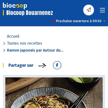
Biocoop Douarnenez
Prochaine ouverture à 09:30
Accueil
Toutes nos recettes
Ramen japonais par Autour du...
Partager sur