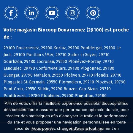
Votre magasin Biocoop Douarnenez (29100) est proche
de :
29100 Douarnenez, 29100 Kerlaz, 29100 Pouldergat, 29100 Le
Juch, 29100 Poullan s/Mer, 29710 Guiler s/Goyen, 29710
Gourlizon, 29180 Locronan, 29550 Plonévez-Porzay, 29710
Landudec, 29790 Confort-Meilars, 29180 Plogonnec, 29180
Guengat, 29790 Mahalon, 29550 Ploéven, 29710 Plonéis, 29710
Plogastel-St-Germain, 29550 Plomodiern, 29710 Plozévet, 29790
Pont-Croix, 29550 St-Nic, 29790 Beuzec-Cap-Sizun, 29710
Pouldreuzic, 29780 Plouhinec, 29700 Pluguffan, 29180
Quéménéven, 29710 Peumérit, 29150 Cast, 29560 Telgruc s/Mer,
Afin de vous offrir la meilleure expérience possible, Biocoop utilise
29770 Audierne
des cookies : pour assurer une performance optimale du site, pour
récolter des statistiques afin d'analyser le trafic et la performance
du site et vous proposer une navigation personnalisée en toute
sécurité. Vous pouvez changer d'avis à tout moment en
Biocoop.fr
Le réseau Biocoop