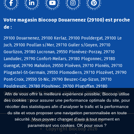
Votre magasin Biocoop Douarnenez (29100) est proche
de :
29100 Douarnenez, 29100 Kerlaz, 29100 Pouldergat, 29100 Le
Juch, 29100 Poullan s/Mer, 29710 Guiler s/Goyen, 29710
Gourlizon, 29180 Locronan, 29550 Plonévez-Porzay, 29710
Landudec, 29790 Confort-Meilars, 29180 Plogonnec, 29180
Guengat, 29790 Mahalon, 29550 Ploéven, 29710 Plonéis, 29710
Plogastel-St-Germain, 29550 Plomodiern, 29710 Plozévet, 29790
Pont-Croix, 29550 St-Nic, 29790 Beuzec-Cap-Sizun, 29710
Pouldreuzic, 29780 Plouhinec, 29700 Pluguffan, 29180
Quéménéven, 29710 Peumérit, 29150 Cast, 29560 Telgruc s/Mer,
Afin de vous offrir la meilleure expérience possible, Biocoop utilise
29770 Audierne
des cookies : pour assurer une performance optimale du site, pour
récolter des statistiques afin d'analyser le trafic et la performance
du site et vous proposer une navigation personnalisée en toute
sécurité. Vous pouvez changer d'avis à tout moment en
Biocoop.fr
Le réseau Biocoop
paramétrant vos cookies. OK pour vous ?
Copyright Biocoop 2026