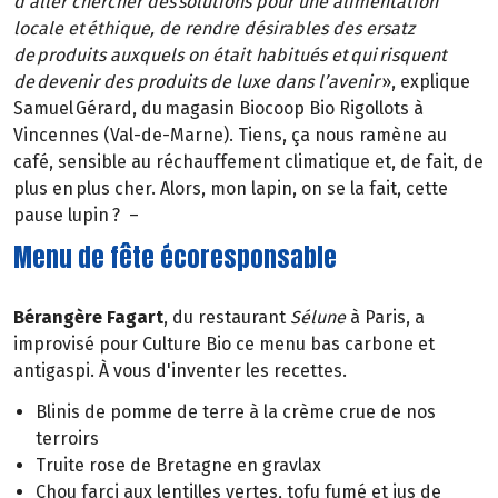
d’aller chercher des solutions pour une alimentation
locale et éthique, de rendre désirables des ersatz
de produits auxquels on était habitués et qui risquent
de devenir des produits de luxe dans l’avenir
», explique
Samuel Gérard, du magasin Biocoop Bio Rigollots à
Vincennes (Val-de-Marne). Tiens, ça nous ramène au
café, sensible au réchauffement climatique et, de fait, de
plus en plus cher. Alors, mon lapin, on se la fait, cette
pause lupin ? –
Menu de fête écoresponsable
Bérangère Fagart
, du restaurant
Sélune
à Paris, a
improvisé pour Culture Bio ce menu bas carbone et
antigaspi. À vous d'inventer les recettes.
Blinis de pomme de terre à la crème crue de nos
terroirs
Truite rose de Bretagne en gravlax
Chou farci aux lentilles vertes, tofu fumé et jus de