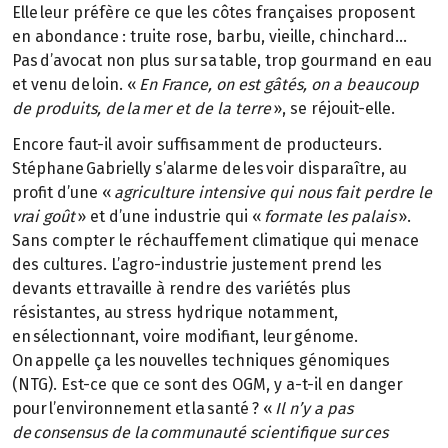
Elle leur préfère ce que les côtes françaises proposent
en abondance : truite rose, barbu, vieille, chinchard…
Pas d’avocat non plus sur sa table, trop gourmand en eau
et venu de loin. «
En France, on est gâtés, on a beaucoup
de produits, de la mer et de la terre
», se réjouit-elle.
Encore faut-il avoir suffisamment de producteurs.
Stéphane Gabrielly s’alarme de les voir disparaître, au
profit d’une «
agriculture intensive qui nous fait perdre le
vrai goût
» et d’une industrie qui «
formate les palais
».
Sans compter le réchauffement climatique qui menace
des cultures. L’agro-industrie justement prend les
devants et travaille à rendre des variétés plus
résistantes, au stress hydrique notamment,
en sélectionnant, voire modifiant, leur génome.
On appelle ça les nouvelles techniques génomiques
(NTG). Est-ce que ce sont des OGM, y a-t-il en danger
pour l’environnement et la santé ? «
Il n’y a pas
de consensus de la communauté scientifique sur ces