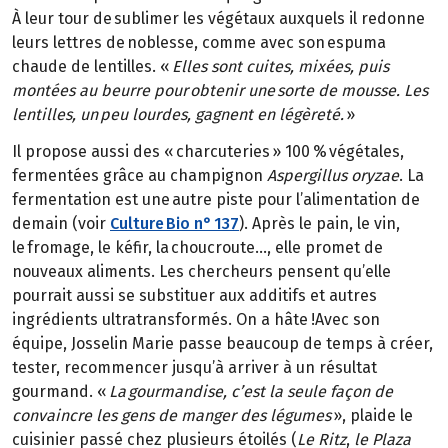
À leur tour de sublimer les végétaux auxquels il redonne
leurs lettres de noblesse, comme avec son espuma
chaude de lentilles. «
Elles sont cuites, mixées, puis
montées au beurre pour obtenir une sorte de mousse. Les
lentilles, un peu lourdes, gagnent en légèreté.
»
Il propose aussi des « charcuteries » 100 % végétales,
fermentées grâce au champignon
Aspergillus oryzae
. La
fermentation est une autre piste pour l’alimentation de
demain (voir
Culture Bio n° 137
). Après le pain, le vin,
le fromage, le kéfir, la choucroute…, elle promet de
nouveaux aliments. Les chercheurs pensent qu’elle
pourrait aussi se substituer aux additifs et autres
ingrédients ultratransformés. On a hâte !Avec son
équipe, Josselin Marie passe beaucoup de temps à créer,
tester, recommencer jusqu’à arriver à un résultat
gourmand. «
La gourmandise, c’est la seule façon de
convaincre les gens de manger des légumes
», plaide le
cuisinier passé chez plusieurs étoilés (
Le Ritz
,
le Plaza