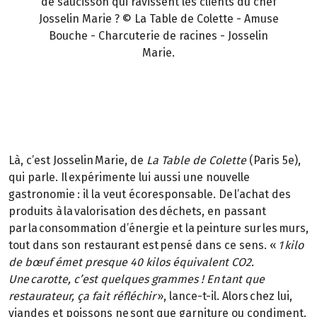
de saucisson qui ravissent les clients du chef
Josselin Marie ? © La Table de Colette - Amuse
Bouche - Charcuterie de racines - Josselin
Marie.
Là, c’est Josselin Marie, de
La Table de Colette
(Paris 5e),
qui parle. Il expérimente lui aussi une nouvelle
gastronomie : il la veut écoresponsable. De l’achat des
produits à la valorisation des déchets, en passant
par la consommation d’énergie et la peinture sur les murs,
tout dans son restaurant est pensé dans ce sens. «
1 kilo
de bœuf émet presque 40 kilos équivalent CO2.
Une carotte, c’est quelques grammes ! En tant que
restaurateur, ça fait réfléchir
», lance-t-il. Alors chez lui,
viandes et poissons ne sont que garniture ou condiment.