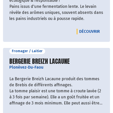
écologique & responsable !
Pains issus d'une fermentation lente. Le levain
révèle des arômes uniques, souvent absents dans
les pains industriels ou à pousse rapide.
LE PR
DÉCOUVRIR
Fromager / Laitier
Découvrir le producteur
BERGERIE BREIZH LACAUNE
Plonévez-Du-Faou
La Bergerie Breizh Lacaune produit des tommes
de Brebis de différents affinages.
La tomme plaisir est une tomme à croute lavée (2
à 3 fois par semaine). Elle a un goût fruitée et un
affinage de 3 mois minimum. Elle peut aussi être
consommée en raclette.