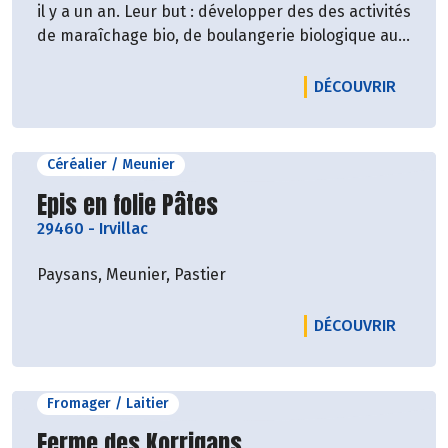
il y a un an. Leur but : développer des des activités
de maraîchage bio, de boulangerie biologique au
levain, et proposer des évènements culturels.
LE PRO
DÉCOUVRIR
Céréalier / Meunier
Découvrir le producteur
Epis en folie Pâtes
29460
-
Irvillac
Paysans, Meunier, Pastier
LE PRO
DÉCOUVRIR
Fromager / Laitier
Découvrir le producteur
Ferme des Korrigans