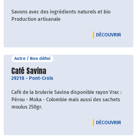
Savons avec des ingrédients naturels et bio
Production artisanale
LE PRO
DÉCOUVRIR
Autre / Non défini
Découvrir le producteur
Café Savina
29218
-
Pont-Croix
Café de la brulerie Savina disponible rayon Vrac :
Pérou - Moka - Colombie mais aussi des sachets
moulus 250gr.
LE PRO
DÉCOUVRIR