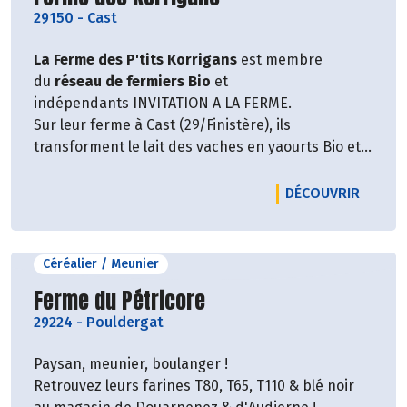
29150
-
Cast
La Ferme des P'tits Korrigans
est membre
du
réseau de fermiers Bio
et
indépendants INVITATION A LA FERME.
Sur leur ferme à Cast (29/Finistère), ils
transforment le lait des vaches en yaourts Bio et
fermiers.
Le magasin de Douarnenez se fait livrer toutes les
LE PRO
DÉCOUVRIR
semaines en yaourts, fromages blancs, crèmes
desserts ...
Un régal pour les petits et les grands gourmands.
Céréalier / Meunier
Découvrir le producteur
Ferme du Pétricore
29224
-
Pouldergat
Paysan, meunier, boulanger !
Retrouvez leurs farines T80, T65, T110 & blé noir