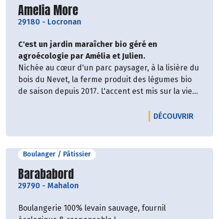
Découvrir le producteur
Amelia More
29180
-
Locronan
C'est un jardin maraîcher bio géré en
agroécologie par Amélia et Julien.
Nichée au cœur d'un parc paysager, à la lisière du
bois du Nevet, la ferme produit des légumes bio
de saison depuis 2017. L'accent est mis sur la vie
du sol, pour donner aux légumes du goût et des
qualités nutritives. En parallèle, tout est mis en
LE PRO
DÉCOUVRIR
œuvre pour favoriser la biodiversité au sein de ce
précieux écosystème.
Amélia & Julien cultive actuellement des fruits de
Boulanger / Pâtissier
la passion made in Breizh & en Février c'est
Découvrir le producteur
Barababord
l'arrivée de la sève de bouleau, pour commencer
l'année de bon pied !
29790
-
Mahalon
Boulangerie 100% levain sauvage, fournil