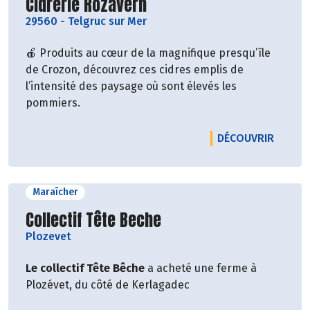
Découvrir le producteur
Cidrerie Rozavern
29560
-
Telgruc sur Mer
🍎 Produits au cœur de la magnifique presqu’île
de Crozon, découvrez ces cidres emplis de
l’intensité des paysage où sont élevés les
pommiers.
LE PRO
DÉCOUVRIR
Maraîcher
Découvrir le producteur
Collectif Tête Beche
Plozevet
Le collectif Tête Bêche
a acheté une ferme à
Plozévet, du côté de Kerlagadec