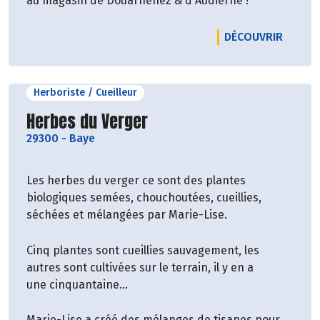
au magasin de Douarnenez & d'Audierne !
LE PRO
DÉCOUVRIR
Herboriste / Cueilleur
Découvrir le producteur
Herbes du Verger
29300
-
Baye
Les herbes du verger ce sont des plantes
biologiques semées, chouchoutées, cueillies,
séchées et mélangées par Marie-Lise.
Cinq plantes sont cueillies sauvagement, les
autres sont cultivées sur le terrain, il y en a
une cinquantaine...
Marie-Lise a créé des mélanges de tisanes pour