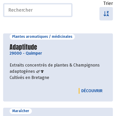
Trier
Plantes aromatiques / médicinales
Découvrir le producteur
Adaptitude
29000
-
Quimper
Extraits concentrés de plantes & Champignons
adaptogènes 🌿🍄
Cultivés en Bretagne
LE PRO
DÉCOUVRIR
Maraîcher