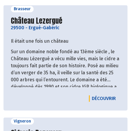
Brasseur
Découvrir le producteur
Château Lezergué
29500
-
Ergué-Gabéric
Il était une fois un château
Sur un domaine noble fondé au 13ème siècle , le
Château Lézergué a vécu mille vies, mais le cidre a
toujours fait partie de son histoire. Posé au milieu
d’un verger de 35 ha, il veille sur la santé des 25
000 arbres qui l’entourent. Le domaine a été
développé dès 1990 et son cidre IGP biologique a
été de nombreuses fois médaillé dans les plus
LE PRO
DÉCOUVRIR
grands concours régionaux et nationaux.
Vigneron