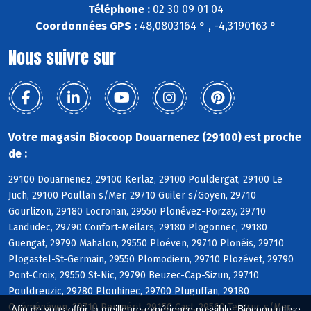
Téléphone :
02 30 09 01 04
Coordonnées GPS :
48,0803164 ° , -4,3190163 °
Nous suivre sur
Votre magasin Biocoop Douarnenez (29100) est proche
de :
29100 Douarnenez, 29100 Kerlaz, 29100 Pouldergat, 29100 Le
Juch, 29100 Poullan s/Mer, 29710 Guiler s/Goyen, 29710
Gourlizon, 29180 Locronan, 29550 Plonévez-Porzay, 29710
Landudec, 29790 Confort-Meilars, 29180 Plogonnec, 29180
Guengat, 29790 Mahalon, 29550 Ploéven, 29710 Plonéis, 29710
Plogastel-St-Germain, 29550 Plomodiern, 29710 Plozévet, 29790
Pont-Croix, 29550 St-Nic, 29790 Beuzec-Cap-Sizun, 29710
Pouldreuzic, 29780 Plouhinec, 29700 Pluguffan, 29180
Quéménéven, 29710 Peumérit, 29150 Cast, 29560 Telgruc s/Mer,
Afin de vous offrir la meilleure expérience possible, Biocoop utilise