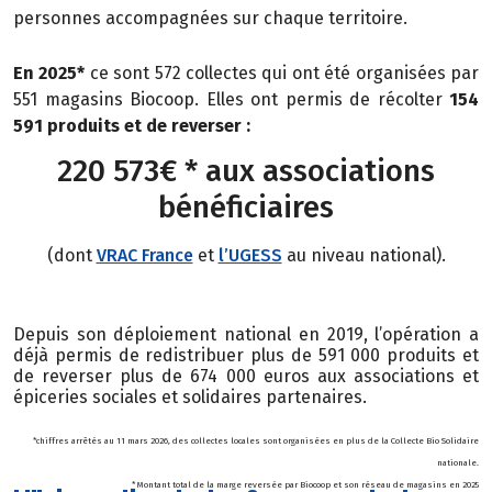
personnes
accompagnées sur chaque territoire.
En 2025*
ce sont 572 collectes qui ont été organisées par
551 magasins Biocoop. Elles ont permis de récolter
154
591 produits et de reverser :
220 573€ * aux associations
bénéficiaires
(dont
VRAC France
et
l’UGESS
au niveau national).
Depuis son déploiement national en 2019, l’opération a
déjà permis de redistribuer plus de 591 000 produits et
de reverser plus de 674 000 euros aux associations et
épiceries sociales et solidaires partenaires.
*chiffres arrêtés au 11 mars 2026, des collectes locales sont organisées en plus de la Collecte Bio Solidaire
nationale.
* Montant total de la marge reversée par Biocoop et son réseau de magasins en 2025